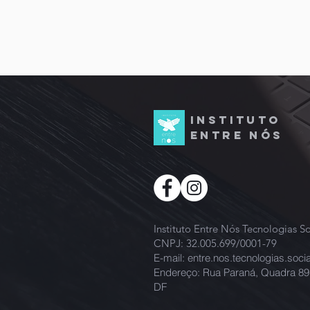
INSTITUTO
ENTRE
NÓS
Instituto Entre Nós Tecnologias So
CNPJ: 32.005.699/0001-79
E-mail:
entre.nos.tecnologias.soc
Endereço: Rua Paraná, Quadra 89, 
DF