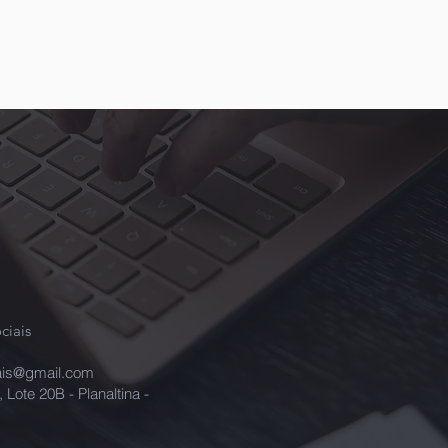
ciais
iais@gmail.com
Lote 20B - Planaltina -