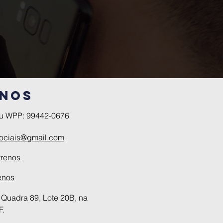
-nos
ou WPP: 99442-0676
sociais@gmail.com
trenos
renos
 Quadra 89, Lote 20B, na
F.