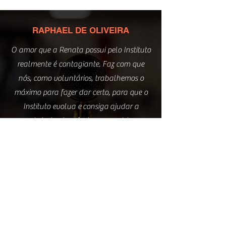
RAPHAEL DE OLIVEIRA
O amor que a Renata possui pelo Instituto
realmente é contagiante. Faz com que
nós, como voluntários, trabalhemos o
máximo para fazer dar certo, para que o
Instituto evolua e consiga ajudar a
sociedade através de seus projetos.
INSTITUTO
ENTRE
NÓS